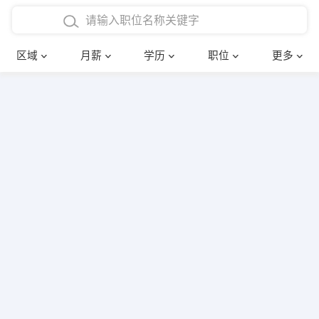
4000-5000元
本科
行政后勤
建筑装潢
确定
区域
月薪
学历
职位
更多
5000-8000元
硕士
销售岗位
教师
8000-12000元
博士
文员
护士
12000-20000元
财务会计
传单派发
其他
超市零售
促销导购
网络IT
保健按摩
快递员
前台接待
收银员
技术员/工程师
水电/机修
部门经理