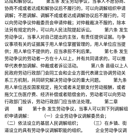
达成和解协议。 第五条 发生劳动争议，当事人不愿协商、
协商不成或者达成和解协议后不履行的，可以向调解组织申请
调解；不愿调解、调解不成或者达成调解协议后不履行的，可
以向劳动争议仲裁委员会申请仲裁；对仲裁裁决不服的，除本
法另有规定的外，可以向人民法院提起诉讼。 第六条 发生
劳动争议，当事人对自己提出的主张，有责任提供证据。与争
议事项有关的证据属于用人单位掌握管理的，用人单位应当提
供；用人单位不提供的，应当承担不利后果。 第七条 发生
劳动争议的劳动者一方在十人以上，并有共同请求的，可以推
举代表参加调解、仲裁或者诉讼活动。 第八条 县级以上人
民政府劳动行政部门会同工会和企业方面代表建立协调劳动关
系三方机制，共同研究解决劳动争议的重大问题。 第九条
用人单位违反国家规定，拖欠或者未足额支付劳动报酬，或者
拖欠工伤医疗费、经济补偿或者赔偿金的，劳动者可以向劳动
行政部门投诉，劳动行政部门应当依法处理。 第二章
调 解 第十条 发生劳动争议，当事人可以到下列调解组
织申请调解： （一）企业劳动争议调解委员会；
（二）依法设立的基层人民调解组织； （三）在乡镇、街
道设立的具有劳动争议调解职能的组织。 企业劳动争议调