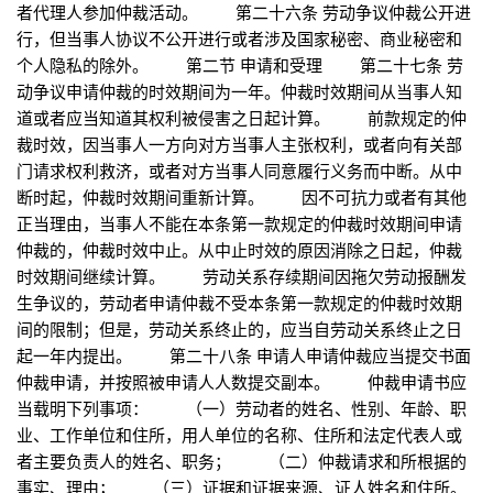
者代理人参加仲裁活动。 第二十六条 劳动争议仲裁公开进
行，但当事人协议不公开进行或者涉及国家秘密、商业秘密和
个人隐私的除外。 第二节 申请和受理 第二十七条 劳
动争议申请仲裁的时效期间为一年。仲裁时效期间从当事人知
道或者应当知道其权利被侵害之日起计算。 前款规定的仲
裁时效，因当事人一方向对方当事人主张权利，或者向有关部
门请求权利救济，或者对方当事人同意履行义务而中断。从中
断时起，仲裁时效期间重新计算。 因不可抗力或者有其他
正当理由，当事人不能在本条第一款规定的仲裁时效期间申请
仲裁的，仲裁时效中止。从中止时效的原因消除之日起，仲裁
时效期间继续计算。 劳动关系存续期间因拖欠劳动报酬发
生争议的，劳动者申请仲裁不受本条第一款规定的仲裁时效期
间的限制；但是，劳动关系终止的，应当自劳动关系终止之日
起一年内提出。 第二十八条 申请人申请仲裁应当提交书面
仲裁申请，并按照被申请人人数提交副本。 仲裁申请书应
当载明下列事项： （一）劳动者的姓名、性别、年龄、职
业、工作单位和住所，用人单位的名称、住所和法定代表人或
者主要负责人的姓名、职务； （二）仲裁请求和所根据的
事实、理由； （三）证据和证据来源、证人姓名和住所。