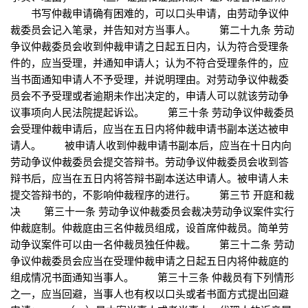
书写仲裁申请确有困难的，可以口头申请，由劳动争议仲
裁委员会记入笔录，并告知对方当事人。 第二十九条 劳动
争议仲裁委员会收到仲裁申请之日起五日内，认为符合受理条
件的，应当受理，并通知申请人；认为不符合受理条件的，应
当书面通知申请人不予受理，并说明理由。对劳动争议仲裁委
员会不予受理或者逾期未作出决定的，申请人可以就该劳动争
议事项向人民法院提起诉讼。 第三十条 劳动争议仲裁委员
会受理仲裁申请后，应当在五日内将仲裁申请书副本送达被申
请人。 被申请人收到仲裁申请书副本后，应当在十日内向
劳动争议仲裁委员会提交答辩书。劳动争议仲裁委员会收到答
辩书后，应当在五日内将答辩书副本送达申请人。被申请人未
提交答辩书的，不影响仲裁程序的进行。 第三节 开庭和裁
决 第三十一条 劳动争议仲裁委员会裁决劳动争议案件实行
仲裁庭制。仲裁庭由三名仲裁员组成，设首席仲裁员。简单劳
动争议案件可以由一名仲裁员独任仲裁。 第三十二条 劳动
争议仲裁委员会应当在受理仲裁申请之日起五日内将仲裁庭的
组成情况书面通知当事人。 第三十三条 仲裁员有下列情形
之一，应当回避，当事人也有权以口头或者书面方式提出回避