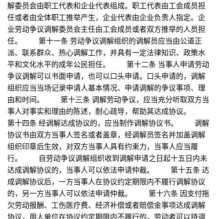
解委员会由职工代表和企业代表组成。职工代表由工会成员担
任或者由全体职工推举产生，企业代表由企业负责人指定。企
业劳动争议调解委员会主任由工会成员或者双方推举的人员担
任。 第十一条 劳动争议调解组织的调解员应当由公道正
派、联系群众、热心调解工作，并具有一定法律知识、政策水
平和文化水平的成年公民担任。 第十二条 当事人申请劳动
争议调解可以书面申请，也可以口头申请。口头申请的，调解
组织应当当场记录申请人基本情况、申请调解的争议事项、理
由和时间。 第十三条 调解劳动争议，应当充分听取双方当
事人对事实和理由的陈述，耐心疏导，帮助其达成协议。
第十四条 经调解达成协议的，应当制作调解协议书。 调解
协议书由双方当事人签名或者盖章，经调解员签名并加盖调解
组织印章后生效，对双方当事人具有约束力，当事人应当履
行。 自劳动争议调解组织收到调解申请之日起十五日内未
达成调解协议的，当事人可以依法申请仲裁。 第十五条 达
成调解协议后，一方当事人在协议约定期限内不履行调解协议
的，另一方当事人可以依法申请仲裁。 第十六条 因支付拖
欠劳动报酬、工伤医疗费、经济补偿或者赔偿金事项达成调解
协议，用人单位在协议约定期限内不履行的，劳动者可以持调