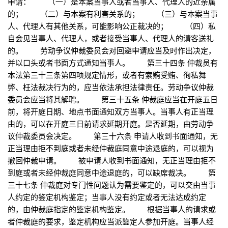
申请： （一）是本案当事人或者当事人、代理人的近亲属
的； （二）与本案有利害关系的； （三）与本案当事
人、代理人有其他关系，可能影响公正裁决的； （四）私
自会见当事人、代理人，或者接受当事人、代理人的请客送礼
的。 劳动争议仲裁委员会对回避申请应当及时作出决定，
并以口头或者书面方式通知当事人。 第三十四条 仲裁员有
本法第三十三条第四项规定情形，或者有索贿受贿、徇私舞
弊、枉法裁决行为的，应当依法承担法律责任。劳动争议仲裁
委员会应当将其解聘。 第三十五条 仲裁庭应当在开庭五日
前，将开庭日期、地点书面通知双方当事人。当事人有正当理
由的，可以在开庭三日前请求延期开庭。是否延期，由劳动争
议仲裁委员会决定。 第三十六条 申请人收到书面通知，无
正当理由拒不到庭或者未经仲裁庭同意中途退庭的，可以视为
撤回仲裁申请。 被申请人收到书面通知，无正当理由拒不
到庭或者未经仲裁庭同意中途退庭的，可以缺席裁决。 第
三十七条 仲裁庭对专门性问题认为需要鉴定的，可以交由当事
人约定的鉴定机构鉴定；当事人没有约定或者无法达成约定
的，由仲裁庭指定的鉴定机构鉴定。 根据当事人的请求或
者仲裁庭的要求，鉴定机构应当派鉴定人参加开庭。当事人经