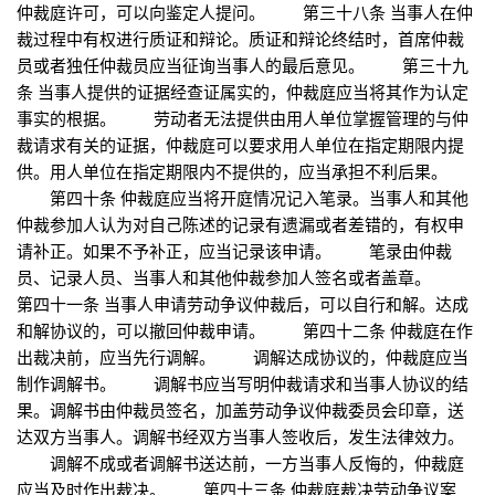
仲裁庭许可，可以向鉴定人提问。 第三十八条 当事人在仲
裁过程中有权进行质证和辩论。质证和辩论终结时，首席仲裁
员或者独任仲裁员应当征询当事人的最后意见。 第三十九
条 当事人提供的证据经查证属实的，仲裁庭应当将其作为认定
事实的根据。 劳动者无法提供由用人单位掌握管理的与仲
裁请求有关的证据，仲裁庭可以要求用人单位在指定期限内提
供。用人单位在指定期限内不提供的，应当承担不利后果。
第四十条 仲裁庭应当将开庭情况记入笔录。当事人和其他
仲裁参加人认为对自己陈述的记录有遗漏或者差错的，有权申
请补正。如果不予补正，应当记录该申请。 笔录由仲裁
员、记录人员、当事人和其他仲裁参加人签名或者盖章。
第四十一条 当事人申请劳动争议仲裁后，可以自行和解。达成
和解协议的，可以撤回仲裁申请。 第四十二条 仲裁庭在作
出裁决前，应当先行调解。 调解达成协议的，仲裁庭应当
制作调解书。 调解书应当写明仲裁请求和当事人协议的结
果。调解书由仲裁员签名，加盖劳动争议仲裁委员会印章，送
达双方当事人。调解书经双方当事人签收后，发生法律效力。
调解不成或者调解书送达前，一方当事人反悔的，仲裁庭
应当及时作出裁决。 第四十三条 仲裁庭裁决劳动争议案