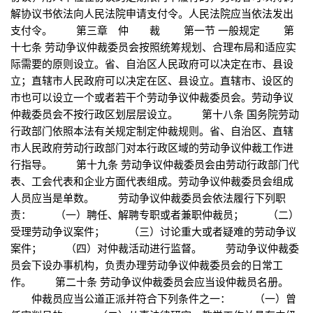
解协议书依法向人民法院申请支付令。人民法院应当依法发出
支付令。 第三章 仲 裁 第一节 一般规定 第
十七条 劳动争议仲裁委员会按照统筹规划、合理布局和适应实
际需要的原则设立。省、自治区人民政府可以决定在市、县设
立；直辖市人民政府可以决定在区、县设立。直辖市、设区的
市也可以设立一个或者若干个劳动争议仲裁委员会。劳动争议
仲裁委员会不按行政区划层层设立。 第十八条 国务院劳动
行政部门依照本法有关规定制定仲裁规则。省、自治区、直辖
市人民政府劳动行政部门对本行政区域的劳动争议仲裁工作进
行指导。 第十九条 劳动争议仲裁委员会由劳动行政部门代
表、工会代表和企业方面代表组成。劳动争议仲裁委员会组成
人员应当是单数。 劳动争议仲裁委员会依法履行下列职
责： （一）聘任、解聘专职或者兼职仲裁员； （二）
受理劳动争议案件； （三）讨论重大或者疑难的劳动争议
案件； （四）对仲裁活动进行监督。 劳动争议仲裁委
员会下设办事机构，负责办理劳动争议仲裁委员会的日常工
作。 第二十条 劳动争议仲裁委员会应当设仲裁员名册。
仲裁员应当公道正派并符合下列条件之一： （一）曾