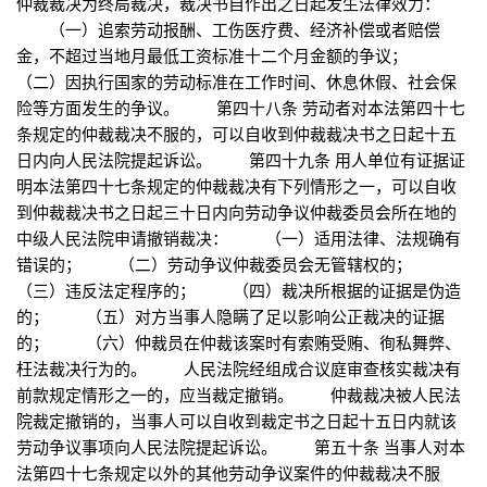
仲裁裁决为终局裁决，裁决书自作出之日起发生法律效力：
（一）追索劳动报酬、工伤医疗费、经济补偿或者赔偿
金，不超过当地月最低工资标准十二个月金额的争议；
（二）因执行国家的劳动标准在工作时间、休息休假、社会保
险等方面发生的争议。 第四十八条 劳动者对本法第四十七
条规定的仲裁裁决不服的，可以自收到仲裁裁决书之日起十五
日内向人民法院提起诉讼。 第四十九条 用人单位有证据证
明本法第四十七条规定的仲裁裁决有下列情形之一，可以自收
到仲裁裁决书之日起三十日内向劳动争议仲裁委员会所在地的
中级人民法院申请撤销裁决： （一）适用法律、法规确有
错误的； （二）劳动争议仲裁委员会无管辖权的；
（三）违反法定程序的； （四）裁决所根据的证据是伪造
的； （五）对方当事人隐瞒了足以影响公正裁决的证据
的； （六）仲裁员在仲裁该案时有索贿受贿、徇私舞弊、
枉法裁决行为的。 人民法院经组成合议庭审查核实裁决有
前款规定情形之一的，应当裁定撤销。 仲裁裁决被人民法
院裁定撤销的，当事人可以自收到裁定书之日起十五日内就该
劳动争议事项向人民法院提起诉讼。 第五十条 当事人对本
法第四十七条规定以外的其他劳动争议案件的仲裁裁决不服