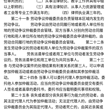
任审判员的； （二）从事法律研究、教学工作并具有中级
以上职称的； （三）具有法律知识、从事人力资源管理或
者工会等专业工作满五年的； （四）律师执业满三年的。
第二十一条 劳动争议仲裁委员会负责管辖本区域内发生的
劳动争议。 劳动争议由劳动合同履行地或者用人单位所在
地的劳动争议仲裁委员会管辖。双方当事人分别向劳动合同履
行地和用人单位所在地的劳动争议仲裁委员会申请仲裁的，由
劳动合同履行地的劳动争议仲裁委员会管辖。 第二十二条
发生劳动争议的劳动者和用人单位为劳动争议仲裁案件的双方
当事人。 劳务派遣单位或者用工单位与劳动者发生劳动争
议的，劳务派遣单位和用工单位为共同当事人。 第二十三
条 与劳动争议案件的处理结果有利害关系的第三人，可以申请
参加仲裁活动或者由劳动争议仲裁委员会通知其参加仲裁活
动。 第二十四条 当事人可以委托代理人参加仲裁活动。委
托他人参加仲裁活动，应当向劳动争议仲裁委员会提交有委托
人签名或者盖章的委托书，委托书应当载明委托事项和权限。
第二十五条 丧失或者部分丧失民事行为能力的劳动者，由
其法定代理人代为参加仲裁活动；无法定代理人的，由劳动争
议仲裁委员会为其指定代理人。劳动者死亡的，由其近亲属或