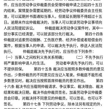
件，应当自劳动争议仲裁委员会受理仲裁申请之日起四十五日
内结束。案情复杂需要延期的，经劳动争议仲裁委员会主任批
准，可以延期并书面通知当事人，但是延长期限不得超过十五
日。逾期未作出仲裁裁决的，当事人可以就该劳动争议事项向
人民法院提起诉讼。 仲裁庭裁决劳动争议案件时，其中一
部分事实已经清楚，可以就该部分先行裁决。 第四十四条
仲裁庭对追索劳动报酬、工伤医疗费、经济补偿或者赔偿金的
案件，根据当事人的申请，可以裁决先予执行，移送人民法院
执行。 仲裁庭裁决先予执行的，应当符合下列条件：
（一）当事人之间权利义务关系明确； （二）不先予执行
将严重影响申请人的生活。 劳动者申请先予执行的，可以
不提供担保。 第四十五条 裁决应当按照多数仲裁员的意见
作出，少数仲裁员的不同意见应当记入笔录。仲裁庭不能形成
多数意见时，裁决应当按照首席仲裁员的意见作出。 第四
十六条 裁决书应当载明仲裁请求、争议事实、裁决理由、裁决
结果和裁决日期。裁决书由仲裁员签名，加盖劳动争议仲裁委
员会印章。对裁决持不同意见的仲裁员，可以签名，也可以不
签名。 第四十七条 下列劳动争议，除本法另有规定的外，