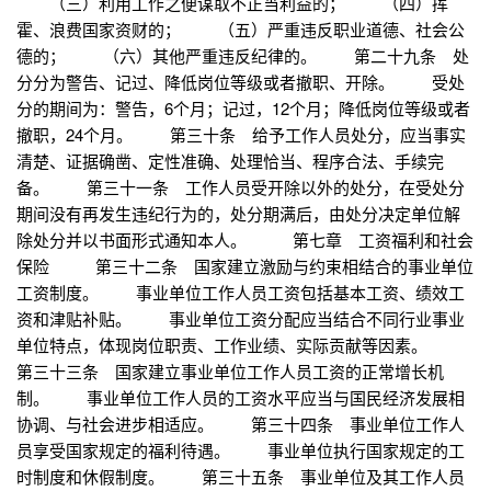
（三）利用工作之便谋取不正当利益的； （四）挥
霍、浪费国家资财的； （五）严重违反职业道德、社会公
德的； （六）其他严重违反纪律的。 第二十九条 处
分分为警告、记过、降低岗位等级或者撤职、开除。 受处
分的期间为：警告，6个月；记过，12个月；降低岗位等级或者
撤职，24个月。 第三十条 给予工作人员处分，应当事实
清楚、证据确凿、定性准确、处理恰当、程序合法、手续完
备。 第三十一条 工作人员受开除以外的处分，在受处分
期间没有再发生违纪行为的，处分期满后，由处分决定单位解
除处分并以书面形式通知本人。 第七章 工资福利和社会
保险 第三十二条 国家建立激励与约束相结合的事业单位
工资制度。 事业单位工作人员工资包括基本工资、绩效工
资和津贴补贴。 事业单位工资分配应当结合不同行业事业
单位特点，体现岗位职责、工作业绩、实际贡献等因素。
第三十三条 国家建立事业单位工作人员工资的正常增长机
制。 事业单位工作人员的工资水平应当与国民经济发展相
协调、与社会进步相适应。 第三十四条 事业单位工作人
员享受国家规定的福利待遇。 事业单位执行国家规定的工
时制度和休假制度。 第三十五条 事业单位及其工作人员