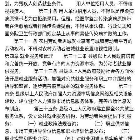
划，为残疾人创造就业条件。 用人单位招用人员，不得歧
视残疾人。 第三十条 用人单位招用人员，不得以是传染病
病原携带者为由拒绝录用。但是，经医学鉴定传染病病原携带
者在治愈前或者排除传染嫌疑前，不得从事法律、行政法规和
国务院卫生行政部门规定禁止从事的易使传染病扩散的工作。
第三十一条 农村劳动者进城就业享有与城镇劳动者平等的
劳动权利，不得对农村劳动者进城就业设置歧视性限制。
第四章 就业服务和管理 第三十二条 县级以上人民政府培育
和完善统一开放、竞争有序的人力资源市场，为劳动者就业提
供服务。 第三十三条 县级以上人民政府鼓励社会各方面依
法开展就业服务活动，加强对公共就业服务和职业中介服务的
指导和监督，逐步完善覆盖城乡的就业服务体系。 第三十
四条 县级以上人民政府加强人力资源市场信息网络及相关设施
建设，建立健全人力资源市场信息服务体系，完善市场信息发
布制度。 第三十五条 县级以上人民政府建立健全公共就业
服务体系，设立公共就业服务机构，为劳动者免费提供下列服
务： （一）就业政策法规咨询； （二）职业供求信
息、市场工资指导价位信息和职业培训信息发布； （三）
职业指导和职业介绍； （四）对就业困难人员实施就业援