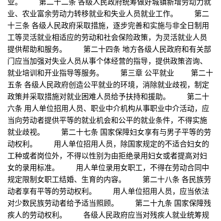
业。 第二十二条 各级人民政府统筹做好城镇新增劳动力就
业、农业富余劳动力转移就业和失业人员就业工作。 第二
十三条 各级人民政府采取措施，逐步完善和实施与非全日制用
工等灵活就业相适应的劳动和社会保险政策，为灵活就业人员
提供帮助和服务。 第二十四条 地方各级人民政府和有关部
门应当加强对失业人员从事个体经营的指导，提供政策咨询、
就业培训和开业指导等服务。 第三章 公平就业 第二十
五条 各级人民政府创造公平就业的环境，消除就业歧视，制定
政策并采取措施对就业困难人员给予扶持和援助。 第二十
六条 用人单位招用人员、职业中介机构从事职业中介活动，应
当向劳动者提供平等的就业机会和公平的就业条件，不得实施
就业歧视。 第二十七条 国家保障妇女享有与男子平等的劳
动权利。 用人单位招用人员，除国家规定的不适合妇女的
工种或者岗位外，不得以性别为由拒绝录用妇女或者提高对妇
女的录用标准。 用人单位录用女职工，不得在劳动合同中
规定限制女职工结婚、生育的内容。 第二十八条 各民族劳
动者享有平等的劳动权利。 用人单位招用人员，应当依法
对少数民族劳动者给予适当照顾。 第二十九条 国家保障残
疾人的劳动权利。 各级人民政府应当对残疾人就业统筹规