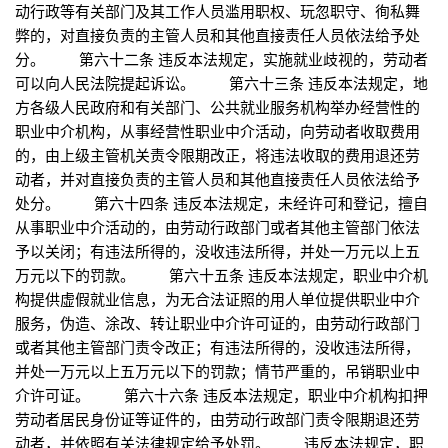
动行政等有关部门及其工作人员滥用职权、玩忽职守、徇私舞
弊的，对直接负责的主管人员和其他直接责任人员依法给予处
分。 第六十二条 违反本法规定，实施就业歧视的，劳动者
可以向人民法院提起诉讼。 第六十三条 违反本法规定，地
方各级人民政府和有关部门、公共就业服务机构举办经营性的
职业中介机构，从事经营性职业中介活动，向劳动者收取费用
的，由上级主管机关责令限期改正，将违法收取的费用退还劳
动者，并对直接负责的主管人员和其他直接责任人员依法给予
处分。 第六十四条 违反本法规定，未经许可和登记，擅自
从事职业中介活动的，由劳动行政部门或者其他主管部门依法
予以关闭；有违法所得的，没收违法所得，并处一万元以上五
万元以下的罚款。 第六十五条 违反本法规定，职业中介机
构提供虚假就业信息，为无合法证照的用人单位提供职业中介
服务，伪造、涂改、转让职业中介许可证的，由劳动行政部门
或者其他主管部门责令改正；有违法所得的，没收违法所得，
并处一万元以上五万元以下的罚款；情节严重的，吊销职业中
介许可证。 第六十六条 违反本法规定，职业中介机构扣押
劳动者居民身份证等证件的，由劳动行政部门责令限期退还劳
动者，并依照有关法律规定给予处罚。 违反本法规定，职