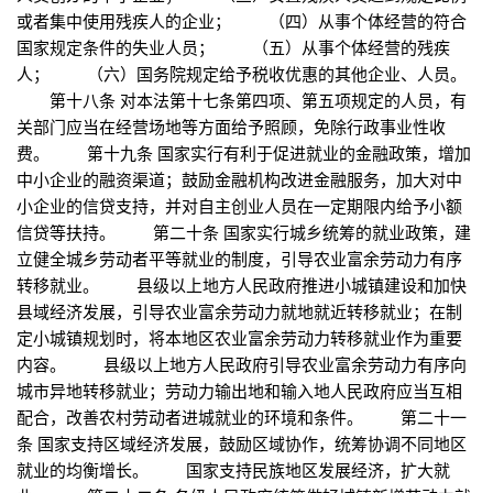
或者集中使用残疾人的企业； （四）从事个体经营的符合
国家规定条件的失业人员； （五）从事个体经营的残疾
人； （六）国务院规定给予税收优惠的其他企业、人员。
第十八条 对本法第十七条第四项、第五项规定的人员，有
关部门应当在经营场地等方面给予照顾，免除行政事业性收
费。 第十九条 国家实行有利于促进就业的金融政策，增加
中小企业的融资渠道；鼓励金融机构改进金融服务，加大对中
小企业的信贷支持，并对自主创业人员在一定期限内给予小额
信贷等扶持。 第二十条 国家实行城乡统筹的就业政策，建
立健全城乡劳动者平等就业的制度，引导农业富余劳动力有序
转移就业。 县级以上地方人民政府推进小城镇建设和加快
县域经济发展，引导农业富余劳动力就地就近转移就业；在制
定小城镇规划时，将本地区农业富余劳动力转移就业作为重要
内容。 县级以上地方人民政府引导农业富余劳动力有序向
城市异地转移就业；劳动力输出地和输入地人民政府应当互相
配合，改善农村劳动者进城就业的环境和条件。 第二十一
条 国家支持区域经济发展，鼓励区域协作，统筹协调不同地区
就业的均衡增长。 国家支持民族地区发展经济，扩大就