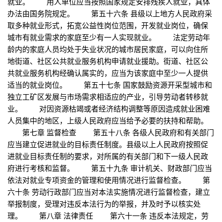
就业。 用人单位应当按照国家规定安排残疾人就业，具体
办法由国务院规定。 第五十六条 县级以上地方人民政府采
取多种就业形式，拓宽公益性岗位范围，开发就业岗位，确保
城市有就业需求的家庭至少有一人实现就业。 法定劳动年
龄内的家庭人员均处于失业状况的城市居民家庭，可以向住所
地街道、社区公共就业服务机构申请就业援助。街道、社区公
共就业服务机构经确认属实的，应当为该家庭中至少一人提供
适当的就业岗位。 第五十七条 国家鼓励资源开采型城市和
独立工矿区发展与市场需求相适应的产业，引导劳动者转移就
业。 对因资源枯竭或者经济结构调整等原因造成就业困难
人员集中的地区，上级人民政府应当给予必要的扶持和帮助。
第七章 监督检查 第五十八条 各级人民政府和有关部门
应当建立促进就业的目标责任制度。县级以上人民政府按照促
进就业目标责任制的要求，对所属的有关部门和下一级人民政
府进行考核和监督。 第五十九条 审计机关、财政部门应当
依法对就业专项资金的管理和使用情况进行监督检查。 第
六十条 劳动行政部门应当对本法实施情况进行监督检查，建立
举报制度，受理对违反本法行为的举报，并及时予以核实处
理。 第八章 法律责任 第六十一条 违反本法规定，劳