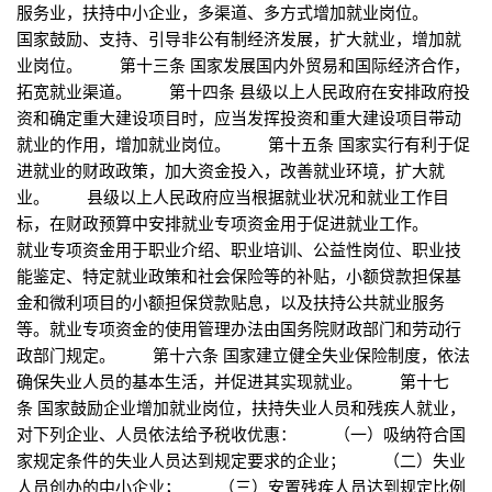
服务业，扶持中小企业，多渠道、多方式增加就业岗位。
国家鼓励、支持、引导非公有制经济发展，扩大就业，增加就
业岗位。 第十三条 国家发展国内外贸易和国际经济合作，
拓宽就业渠道。 第十四条 县级以上人民政府在安排政府投
资和确定重大建设项目时，应当发挥投资和重大建设项目带动
就业的作用，增加就业岗位。 第十五条 国家实行有利于促
进就业的财政政策，加大资金投入，改善就业环境，扩大就
业。 县级以上人民政府应当根据就业状况和就业工作目
标，在财政预算中安排就业专项资金用于促进就业工作。
就业专项资金用于职业介绍、职业培训、公益性岗位、职业技
能鉴定、特定就业政策和社会保险等的补贴，小额贷款担保基
金和微利项目的小额担保贷款贴息，以及扶持公共就业服务
等。就业专项资金的使用管理办法由国务院财政部门和劳动行
政部门规定。 第十六条 国家建立健全失业保险制度，依法
确保失业人员的基本生活，并促进其实现就业。 第十七
条 国家鼓励企业增加就业岗位，扶持失业人员和残疾人就业，
对下列企业、人员依法给予税收优惠： （一）吸纳符合国
家规定条件的失业人员达到规定要求的企业； （二）失业
人员创办的中小企业； （三）安置残疾人员达到规定比例